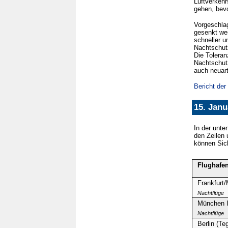
Luftverkehr
gehen, bevo
Vorgeschlag
gesenkt wer
schneller 
Nachtschutz
Die Toleran
Nachtschutz
auch neuar
Bericht de
15. Jan
In der unte
den Zeilen 
können Sich
Flughafe
Frankfurt/
Nachtflüge
München I
Nachtflüge
Berlin (Te