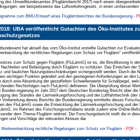
ung des Umweltbundesamtes (Fluglärmbericht 2017) nach einem übergeordnete
gungen, wie beispielsweise das Luftverkehrsgesetz, in einen umfassenden S
ngnahme zum BMU-Entwurf eines Fluglärmberichtes der Bundesregierung -
P
2018: UBA veröffentlicht Gutachten des Öko-Institutes z
mschutzgesetzes
undesamt hat aktuell das vom Öko-Institut erstellte Gutachten zur Evaluat
erentwicklung der rechtlichen Regelungen zum Schutz vor Fluglärm“ veröffentlic
setzes zum Schutz gegen Fluglärm (FluLärmG) ist es, die Bevölkerung in de
 Nachteilen und Belästigung durch Fluglärm zu schützen. Das Erreichen der S
tz und baulichen Nutzungsbeschränkungen sichergestellt werden. Durch die 
nen wichtigen Punkten geändert und den gestiegenen Anforderungen an den 
 durch eine Absenkung der gestaffelten Schwellenwerte für Schallpegel, we
echenden Rechtsfolgen nach FluLärmG definieren. Die Überprüfung dieser Wer
ie Bundes-regierung im Jahr 2017 dem Deutschen Bundestag Bericht über die 
igung des Standes der Lärmwirkungsforschung und der Luftfahrttechnik (der 
 Vorbereitung dieses Berichts der Bundesregierung ermittelte dieses Forsc
en des FluLärmG sowie die Entwicklung der Lärmwirkungsforschung und der Lu
uLärmG. Im Rahmen des Forschungsvorhabens wurde zudem eine Online-Befra
sender dem Thema Fluglärm widmet. Der Forschungsbericht stellt die in di
gen und Vorschläge der relevanten Akteure dar.
 Weiterentwicklung rechtliche Regelungen zum Schutz vor Fluglärm -
PDF
-