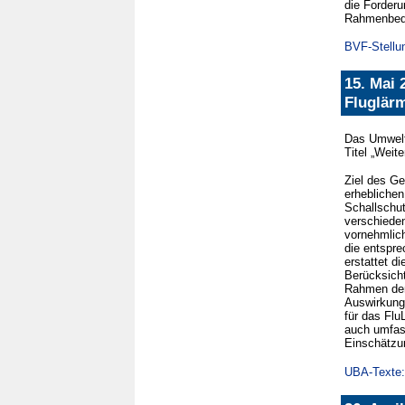
die Forder
Rahmenbedin
BVF-Stellu
15. Mai 
Fluglär
Das Umweltb
Titel „Weit
Ziel des Ge
erheblichen
Schallschu
verschiede
vornehmlich
die entspr
erstattet d
Berücksicht
Rahmen der
Auswirkung
für das Fl
auch umfas
Einschätzun
UBA-Texte: