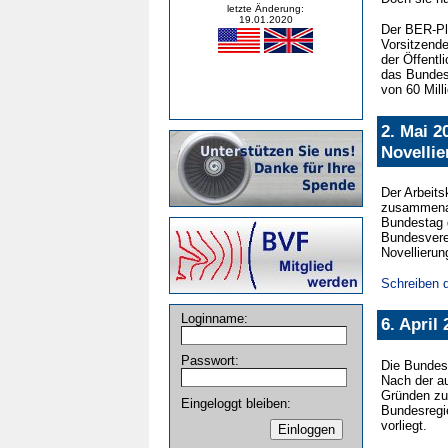
letzte Änderung:
19.01.2020
Der BER-Pla
Vorsitzende
der Öffentl
das Bundesv
von 60 Mill
2. Mai 2
Novelli
Der Arbeits
zusammenarb
Bundestag 
Bundesvere
Novellierun
Schreiben d
Loginname:
6. April
Passwort:
Die Bundesv
Nach der au
Gründen zur
Eingeloggt bleiben:
Bundesregi
vorliegt.