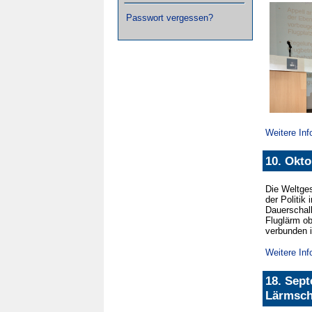
Passwort vergessen?
Weitere In
10. Okto
Die Weltges
der Politik
Dauerschall
Fluglärm ob
verbunden i
Weitere In
18. Sept
Lärmsch