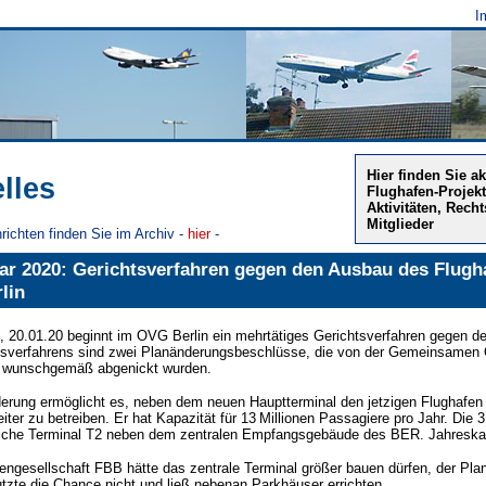
I
Hier finden Sie a
lles
Flughafen-Projekt
Aktivitäten, Rec
Mitglieder
richten finden Sie im Archiv -
hier
-
uar 2020: Gerichtsverfahren gegen den Ausbau des Flug
lin
 20.01.20 beginnt im OVG Berlin ein mehrtätiges Gerichtsverfahren gegen 
tsverfahrens sind zwei Planänderungsbeschlüsse, die von der Gemeinsamen O
 wunschgemäß abgenickt wurden.
erung ermöglicht es, neben dem neuen Hauptterminal den jetzigen Flughafen 
iter zu betreiben. Er hat Kapazität für 13 Millionen Passagiere pro Jahr. Die
liche Terminal T2 neben dem zentralen Empfangsgebäude des BER. Jahreskapa
engesellschaft FBB hätte das zentrale Terminal größer bauen dürfen, der Pla
tzte die Chance nicht und ließ nebenan Parkhäuser errichten.