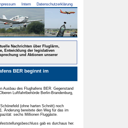
mpressum
Intern
Datenschutzerklärung
ktuelle Nachrichten über Fluglärm,
e, Entwicklung der legislativen
htsprechung und Aktionen unserer
hafens BER beginnt im
den Ausbau des Flughafens BER. Gegenstand
beren Luftfahrtbehörde Berlin-Brandenburg,
Schönefeld (ohne harten Schnitt) noch
 31. Änderung bereitete den Weg für das im
zität: sechs Millionen Fluggäste.
nfeststellungsbeschluss gab es durchaus her.