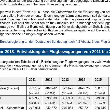
sverbänden für die Erarbeitung von Stellungnahmen zugegangen. Danach wird e
r der Bundestag dann über eine Novellierung beschließt.
en wird in dem Entwurf u. a., dass die Grenzwerte für die Einrichtung von 
den sollen. Nach der erneuten Brechnung der Lärmschutzzonen soll der darau
umsetzt werden. Empfohlen wird zudem die Einführung eines wirkungsbezogen
zonen. Der bauliche Schallschutz für Grundschulen, Kindertageseinrichtunge
zmarge von 5 dB zur Berücksichtigung von früher durchgeführten Schallschut
zone ziviler Flughäfen sollen künftig die Erstattungsansprüche auf Be- und
tige technische Lösungen zugelassen werden.
r Bundesregierung an den Deutschen Bundestag nach § 2 Absatz 3 des Flugl
uar 2018: Entwicklung der Flugbewegungen von 2011 bis 
n dargestellten Tabelle ist die Entwicklung der Flugbewegungen der zwölf wich
unter den Flugbewegungen sind in Klammern die Nachtflugbewegungen, soweit
 sich auch als PDF-Datei herunterladen.
n
2011
2012
2013
2014
2015
Main (Fraport)
487.162
482.242
472.692
469.026
468.153
(45.942)
(36.852)
(32.349)
(31.250)
(31.013)
I
409.956
398.039
381.951
376.678
379.911
(23.462)
(22.630)
(21.170)
(20.991)
(21.577)
gel + Schönefeld)
242.961
242.872
240.031
252.521
260.610