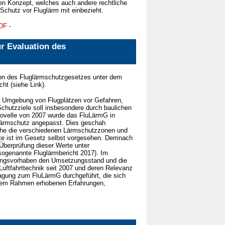
n Konzept, welches auch andere rechtliche
chutz vor Fluglärm mit einbezieht.
DF
-
ur Evaluation des
ion des Fluglärmschutzgesetzes unter dem
ht (siehe Link).
r Umgebung von Flugplätzen vor Gefahren,
chutzziele soll insbesondere durch baulichen
Novelle von 2007 wurde das FluLärmG in
Lärmschutz angepasst. Dies geschah
lche die verschiedenen Lärmschutzzonen und
te ist im Gesetz selbst vorgesehen. Demnach
Überprüfung dieser Werte unter
sogenannte Fluglärmbericht 2017). Im
hungsvorhaben den Umsetzungsstand und die
ftfahrttechnik seit 2007 und deren Relevanz
gung zum FluLärmG durchgeführt, die sich
esem Rahmen erhobenen Erfahrungen,