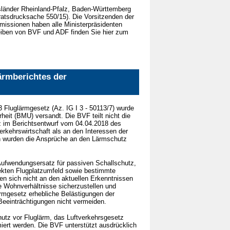
länder Rheinland-Pfalz, Baden-Württemberg
atsdrucksache 550/15). Die Vorsitzenden der
issionen haben alle Ministerpräsidenten
eiben von BVF und ADF finden Sie hier zum
ärmberichtes der
 Fluglärmgesetz (Az. IG I 3 - 50113/7) wurde
eit (BMU) versandt. Die BVF teilt nicht die
z im Berichtsentwurf vom 04.04.2018 des
rkehrswirtschaft als an den Interessen der
n wurden die Ansprüche an den Lärmschutz
Aufwendungsersatz für passiven Schallschutz,
ekten Flugplatzumfeld sowie bestimmte
n sich nicht an den aktuellen Erkenntnissen
 Wohnverhältnisse sicherzustellen und
ärmgesetz erhebliche Belästigungen der
eeinträchtigungen nicht vermeiden.
tz vor Fluglärm, das Luftverkehrsgesetz
ert werden. Die BVF unterstützt ausdrücklich