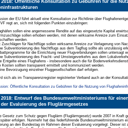
l 2018: Öffentliche Konsultation zu Gebühren für die Nu
ninfrastrukturen
ion der EU führt aktuell eine Konsultation zur Richtlinie über Flughafenentgel
VF regt an, sich mit folgenden Punkten einzubringen:
ughäfen sollen eine angemessene Rendite auf das eingesetzte Kapital erwirts
rmzuschläge sollen erhoben werden, mit denen wirksame Anreize zum Einsat
schaffen werden.
t Zuschlägen für Nachtflüge sollen wirksame Anreize zur Verlagerung von Nac
ne Subventionierung des Nachtflugs aus dem Tagflug sollte als unzulässig erk
battprogramme für die Einrichtung neuer Flugverbindungen sollen untersagt w
ne Subventionierung des Fracht- und Umsteigeverkehrs aus dem Lokalverkehr 
le Entgelte eines Flughafens - insbesondere auch die für Bodenverkehrsdienst
e Kosten sollten transparent ermittelt und kommuniziert werden.
ine Bevorzugung einzelner Fluggesellschaften darf erfolgen.
d sich als im Transparenzregister registrierter Verband auch an der Konsultati
on: Öffentliche Konsultation zu Gebühren für die Nutzung von Flughafeninfr
l 2018: Entwurf des Bundesumweltministeriums für eine
der Evaluierung des Fluglärmgesetzes
e Gesetz zum Schutz gegen Fluglärm (Fluglärmgesetz) wurde 2007 in Kraft ge
später erfolgen. Nunmehr hat das federführende Bundesumweltministerium ein
erung an den Bundestag im Rahmen dieser Evaluierung vorgelegt. Dieser ist