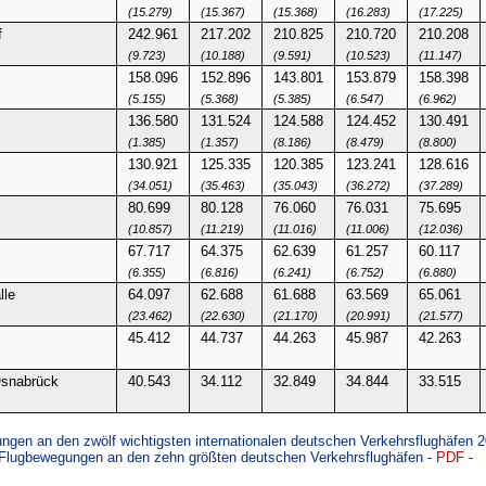
(15.279)
(15.367)
(15.368)
(16.283)
(17.225)
f
242.961
217.202
210.825
210.720
210.208
(9.723)
(10.188)
(9.591)
(10.523)
(11.147)
158.096
152.896
143.801
153.879
158.398
(5.155)
(5.368)
(5.385)
(6.547)
(6.962)
136.580
131.524
124.588
124.452
130.491
(1.385)
(1.357)
(8.186)
(8.479)
(8.800)
130.921
125.335
120.385
123.241
128.616
(34.051)
(35.463)
(35.043)
(36.272)
(37.289)
80.699
80.128
76.060
76.031
75.695
(10.857)
(11.219)
(11.016)
(11.006)
(12.036)
67.717
64.375
62.639
61.257
60.117
(6.355)
(6.816)
(6.241)
(6.752)
(6.880)
lle
64.097
62.688
61.688
63.569
65.061
(23.462)
(22.630)
(21.170)
(20.991)
(21.577)
45.412
44.737
44.263
45.987
42.263
snabrück
40.543
34.112
32.849
34.844
33.515
gen an den zwölf wichtigsten internationalen deutschen Verkehrsflughäfen 
 Flugbewegungen an den zehn größten deutschen Verkehrsflughäfen -
PDF
-