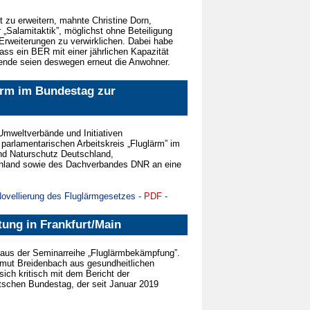
t zu erweitern, mahnte Christine Dorn,
„Salami­taktik”, möglichst ohne Beteiligung
Erweiterungen zu verwirklichen. Dabei habe
ass ein BER mit einer jährlichen Kapazität
gende seien deswegen erneut die Anwohner.
lärm im Bundestag zur
Umweltverbände und Initiativen
 parlamentarischen Arbeitskreis „Fluglärm” im
nd Naturschutz Deutschland,
chland sowie des Dachverbandes DNR an eine
Novellierung des Fluglärmgesetzes -
PDF
-
tung in Frankfurt/Main
 aus der Seminarreihe „Fluglärmbekämpfung”.
elmut Breidenbach aus gesundheitlichen
ich kritisch mit dem Bericht der
schen Bundestag, der seit Januar 2019