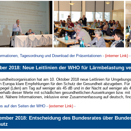
formationen, Tagesordnung und Download der Präsentationen -
(interner Link)
-
ber 2018: Neue Leitlinien der WHO für Lärmbelastung ver
undheitsorganisation hat am 10. Oktober 2018 neue Leitlinien für Umgebungslärm
 in Europa klare Empfehlungen für den Schutz der Gesundheit abzugeben. Für
pegel (Lden) am Tag auf weniger als 45 dB und in der Nacht auf weniger als 40
erhalb dieser Werte mit schädlichen gesundheitlichen Auswirkungen bzw. mit
st. Nähere Informationen, inklusive einer Zusammenfassung auf deutsch, fin
fos auf den Seiten der WHO -
(externer Link)
-
ember 2018: Entscheidung des Bundesrates über Bundesr
utz