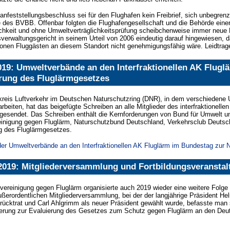
nfeststellungsbeschluss sei für den Flughafen kein Freibrief, sich unbegrenz
 des BVBB. Offenbar folgten die Flughafengesellschaft und die Behörde einer 
ichkeit und ohne Umweltverträglichkeitsprüfung scheibchenweise immer neue 
erwaltungsgericht in seinem Urteil von 2006 eindeutig darauf hingewiesen, d
ionen Fluggästen an diesem Standort nicht genehmigungsfähig wäre. Leidtra
019: Umweltverbände an den Interfraktionellen AK Flug
erung des Fluglärmgesetzes
kreis Luftverkehr im Deutschen Naturschutzring (DNR), in dem verschiedene 
eiten, hat das beigefügte Schreiben an alle Mitglieder des interfraktionellen
gesendet. Das Schreiben enthält die Kernforderungen von Bund für Umwelt u
inigung gegen Fluglärm, Naturschutzbund Deutschland, Verkehrsclub Deuts
g des Fluglärmgesetzes.
er Umweltverbände an den Interfraktionellen AK Fluglärm im Bundestag zur 
 2019: Mitgliederversammlung und Fortbildungsveranstal
ereinigung gegen Fluglärm organisierte auch 2019 wieder eine weitere Folge
ßerordentlichen Mitgliederversammlung, bei der der langjährige Präsident H
ücktrat und Carl Ahlgrimm als neuer Präsident gewählt wurde, befasste man s
erung zur Evaluierung des Gesetzes zum Schutz gegen Fluglärm an den Deut