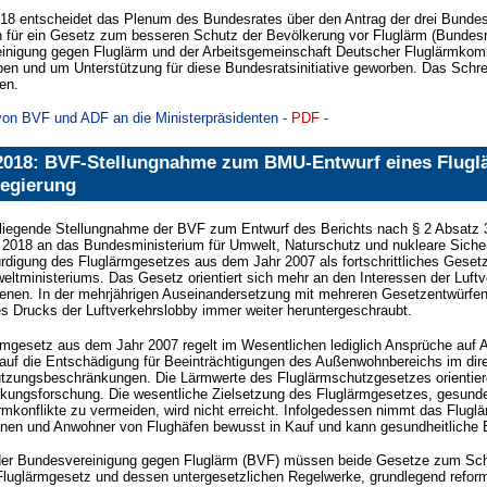
18 entscheidet das Plenum des Bundesrates über den Antrag der drei Bundes
 für ein Gesetz zum besseren Schutz der Bevölkerung vor Fluglärm (Bundesr
inigung gegen Fluglärm und der Arbeitsgemeinschaft Deutscher Fluglärmkomm
en und um Unterstützung für diese Bundesratsinitiative geworben. Das Schr
en.
von BVF und ADF an die Ministerpräsidenten -
PDF
-
 2018: BVF-Stellungnahme zum BMU-Entwurf eines Flugl
egierung
rliegende Stellungnahme der BVF zum Entwurf des Berichts nach § 2 Absatz 3
2018 an das Bundesministerium für Umwelt, Naturschutz und nukleare Sicherh
rdigung des Fluglärmgesetzes aus dem Jahr 2007 als fortschrittliches Geset
tministeriums. Das Gesetz orientiert sich mehr an den Interessen der Luftve
fenen. In der mehrjährigen Auseinandersetzung mit mehreren Gesetzentwürfe
s Drucks der Luftverkehrslobby immer weiter heruntergeschraubt.
mgesetz aus dem Jahr 2007 regelt im Wesentlichen lediglich Ansprüche auf 
auf die Entschädigung für Beeinträchtigungen des Außenwohnbereichs im dir
tzungsbeschränkungen. Die Lärmwerte des Fluglärmschutzgesetzes orientiere
kungsforschung. Die wesentliche Zielsetzung des Fluglärmgesetzes, gesunde
rmkonflikte zu vermeiden, wird nicht erreicht. Infolgedessen nimmt das Flugl
nen und Anwohner von Flughäfen bewusst in Kauf und kann gesundheitliche B
der Bundesvereinigung gegen Fluglärm (BVF) müssen beide Gesetze zum Schu
luglärmgesetz und dessen untergesetzlichen Regelwerke, grundlegend reformi