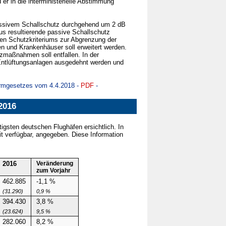
r in die interministerielle Abstimmung
passivem Schallschutz durchgehend um 2 dB
s resultierende passive Schallschutz
en Schutzkriteriums zur Abgrenzung der
n und Krankenhäuser soll erweitert werden.
zmaßnahmen soll entfallen. In der
 Entlüftungsanlagen ausgedehnt werden und
ärmgesetzes vom 4.4.2018 -
PDF
-
2016
tigsten deutschen Flughäfen ersichtlich. In
 verfügbar, angegeben. Diese Information
2016
Veränderung
zum Vorjahr
462.885
-1,1 %
(31.290)
0,9 %
394.430
3,8 %
(23.624)
9,5 %
282.060
8,2 %