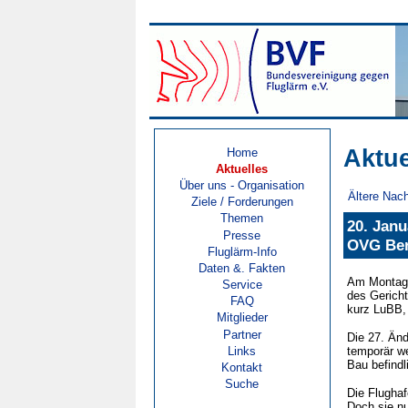
Aktue
Home
Aktuelles
Über uns - Organisation
Ältere Nach
Ziele / Forderungen
Themen
20. Jan
Presse
OVG Ber
Fluglärm-Info
Daten &. Fakten
Am Montag,
Service
des Gerich
FAQ
kurz LuBB,
Mitglieder
Partner
Die 27. Änd
Links
temporär we
Bau befind
Kontakt
Suche
Die Flughaf
Doch sie nu