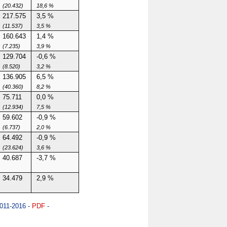
(20.432)
18,6 %
217.575
3,5 %
(11.537)
3,5 %
160.643
1,4 %
(7.235)
3,9 %
129.704
-0,6 %
(8.520)
3,2 %
136.905
6,5 %
(40.360)
8,2 %
75.711
0,0 %
(12.934)
7,5 %
59.602
-0,9 %
(6.737)
2,0 %
64.492
-0,9 %
(23.624)
3,6 %
40.687
-3,7 %
34.479
2,9 %
2011-2016 -
PDF
-