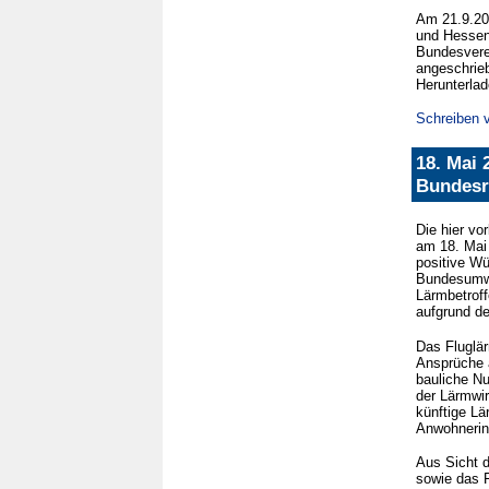
Am 21.9.20
und Hessen
Bundesvere
angeschrieb
Herunterlad
Schreiben 
18. Mai
Bundesr
Die hier vo
am 18. Mai 
positive Wü
Bundesumwel
Lärmbetrof
aufgrund de
Das Fluglär
Ansprüche 
bauliche Nu
der Lärmwir
künftige Lä
Anwohnerin
Aus Sicht 
sowie das F