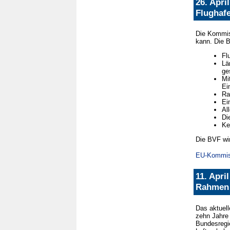
26. Apri
Flughafe
Die Kommiss
kann. Die B
Fl
Lä
ge
Mi
Ei
Ra
Ei
Al
Di
Ke
Die BVF wir
EU-Kommissi
11. Apri
Rahmen 
Das aktuell
zehn Jahre 
Bundesregi